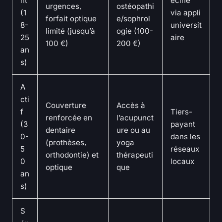
nt
ecine
urgences,
ostéopathi
(1
via appli
forfait optique
e/sophrol
8-
universit
limité (jusqu’à
ogie (100-
25
aire
100 €)
200 €)
an
s)
A
cti
Couverture
Accès à
f
Tiers-
renforcée en
l’acupunct
(3
payant
dentaire
ure ou au
0-
dans les
(prothèses,
yoga
5
réseaux
orthodontie) et
thérapeuti
0
locaux
optique
que
an
s)
S